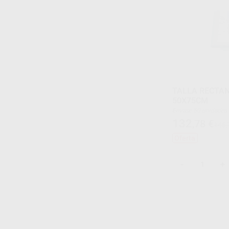
TALLA RECTAN
50X75CM
Envase 50 unidades
132
,78
€
146,
Oferta
-
+