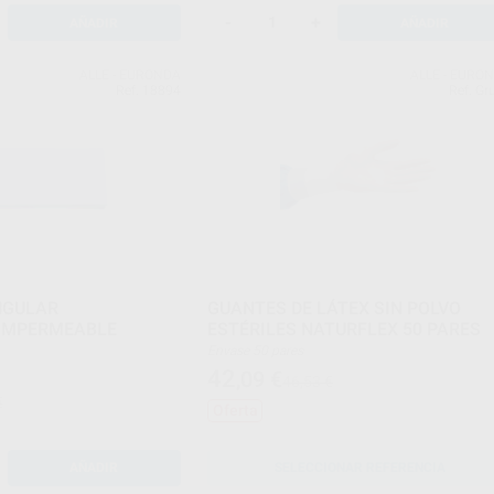
-
+
AÑADIR
AÑADIR
ALLE - EURONDA
ALLE - EURO
Ref. 18894
Ref. Gr
NGULAR
GUANTES DE LÁTEX SIN POLVO
IMPERMEABLE
ESTÉRILES NATURFLEX 50 PARES
Envase 50 pares
42
,09
€
46,53 €
€
Oferta
AÑADIR
SELECCIONAR REFERENCIA