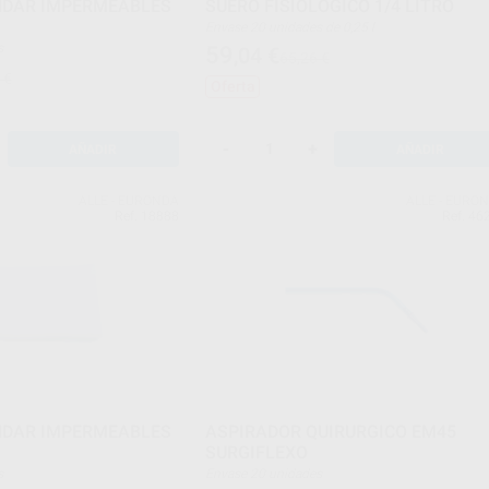
NDAR IMPERMEABLES
SUERO FISIOLÓGICO 1/4 LITRO
Envase 20 unidades de 0,25 l
s
59
,04
€
65,26 €
 €
Oferta
-
+
AÑADIR
AÑADIR
ALLE - EURONDA
ALLE - EURO
Ref. 18888
Ref. 46
NDAR IMPERMEABLES
ASPIRADOR QUIRURGICO EM45
SURGIFLEXO
s
Envase 20 unidades