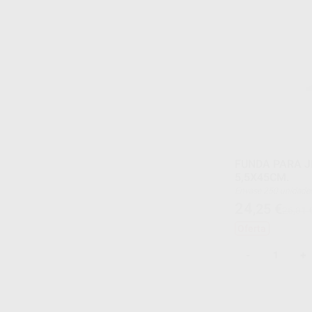
FUNDA PARA J
5,5X45CM.
Envase 250 unidade
24
,25
€
26,81 
Oferta
-
+