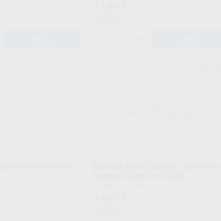
31
,46
€
16 €
36,00 €
Oferta
-
+
AÑADIR
AÑADIR
ALLE - EURONDA
ALLE - EURO
Ref. 18841
Ref. 18
 DE IRRIGACIÓN NSK
FUNDAS PARA CIRUGÍA 120X7CM +
BANDAS ADHESIVO AZUL
Envase 50 unidades
74
,67
€
87 €
82,53 €
Oferta