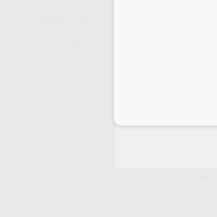
PROCLINIC
(454)
BESTDENT
(315)
BATAS DESEC
PROCLINIC EXPERT
(46)
HIDROREPELEN
D_DEVICES
(2)
Envase 10 unidades
ACTEON
(31)
23
,95
€
AESCULAP
(2)
AIREL
(2)
SELECCI
AKZENTA
(11)
AMCOR
(7)
Inicia 
AMEDICS
(3)
ANAXDENT
(1)
Ver más