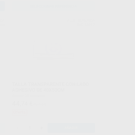
SELECCIONAR REFERENCIA
NDA
ALLE - EURONDA
upo
Ref. 18917
TALLA TRANSPARENTE CON LADO
ADHESIVO DE 40X50CM
Envase 20 unidades
44
,74
€
49,44 €
Oferta
-
+
AÑADIR