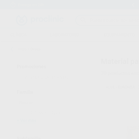
Entrega en 24h
15 días para cambiar de opinión
CLÍNICA
LABORATORIO
EQUIPAMIENTO
Inicio
/
Clínica
Material pa
Promociones
70
productos enc
VER SOLO OFERTAS
(47)
ALLE - EURONDA
Familia
DESECHABLES
(70)
Ver más
Subfamilia