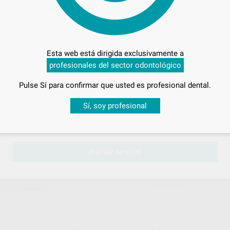
HABLES
SUERO FISIOLÓGICO DE 1/2 LITRO
TES NO ESTÉRILES
Envase 15 unidades de 0,5 l
Esta web está dirigida exclusivamente a
52
,63
€
58,17 €
profesionales del sector odontológico
Oferta
Pulse Sí para confirmar que usted es profesional dental.
-
+
ONAR REFERENCIA
AÑADIR
Desbloquea todas tus ventajas
Sí, soy profesional
sesión
para disfrutar de todos tus
descuentos y condiciones esp
ALLE - EURONDA
ALLE - EURO
Ref. 18889
Ref. 18
¡Iniciar sesión!