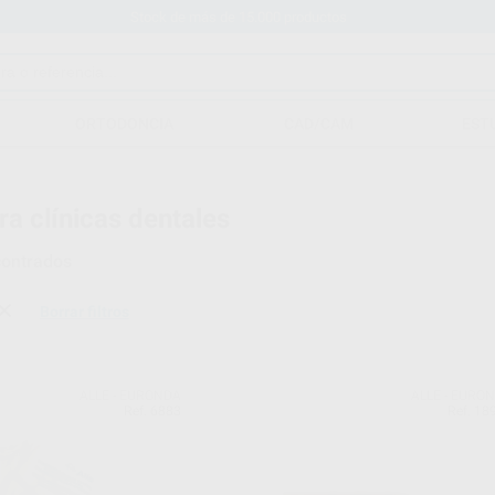
Stock de más de 15.000 productos
ORTODONCIA
CAD/CAM
EST
ra clínicas dentales
ontrados
Borrar filtros
ALLE - EURONDA
ALLE - EURO
Ref. 6883
Ref. 18