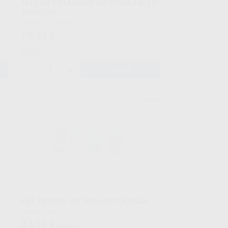
TALLAS ESTÁNDAR IMPERMEABLES
75X90CM
Envase 75 unidades
79
,41
€
87,77 €
Oferta
-
+
AÑADIR
NDA
ALLE - EURONDA
213
Ref. 86483
SET ESTÉRIL DE IMPLANTOLOGÍA
Envase 1 set
33
,19
€
36,69 €