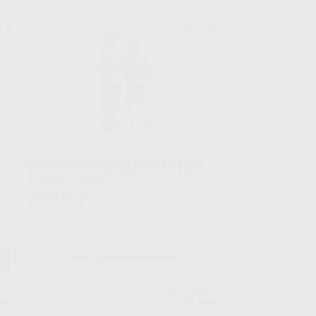
NDA
ALLE - EURONDA
078
Ref. Grupo
BATA HIDRORREPELENTE ESTÉRIL
Envase 50 unidades
254
,12
€
SELECCIONAR REFERENCIA
NDA
ALLE - EURONDA
860
Ref. 18893