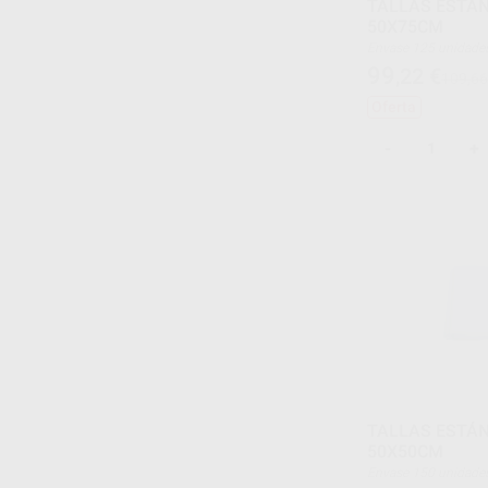
TALLAS ESTÁ
50X75CM
Envase 125 unidade
99
,22
€
109,66
Oferta
-
+
TALLAS ESTÁ
50X50CM
Envase 150 unidade