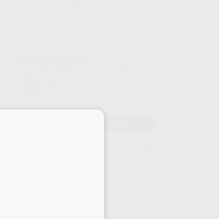
CUBREMANGUERAS
Envase 50 unidades. 120 x 7 cm + 2 adhesivos
blancos
75
,67
€
83,63 €
Oferta
×
-
+
AÑADIR
NDA
ALLE - EURONDA
924
Ref. 18925