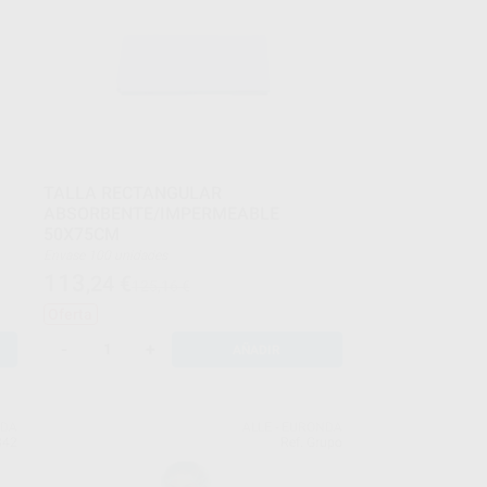
TALLA RECTANGULAR
ABSORBENTE/IMPERMEABLE
50X75CM
Envase 100 unidades
113
,24
€
125,16 €
Oferta
-
+
AÑADIR
NDA
ALLE - EURONDA
842
Ref. Grupo