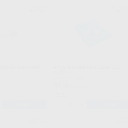
ALLE - EURONDA
ALLE - EURO
Ref. 73077
Ref. 73
ERINGA AIRE/AGUA
BATA IMPERMEABLE AZUL CON
PUÑO
s
Envase 10 unidades
93
,15
€
€
102,95 €
Oferta
-
+
AÑADIR
AÑADIR
ALLE - EURONDA
ALLE - EURO
Ref. 18905
Ref. 18