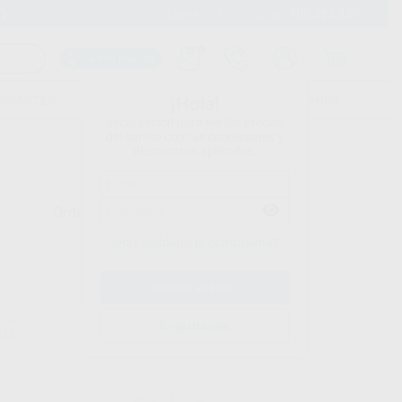
900 393 939
Envíos gratuitos desde 110€
Llama GRATIS a Clínica
Carrito mágico
UDIANTES
FOLLETOS
FORMACIONES
¡Hola!
Inicia sesión para ver los precios
del carrito con tus condiciones y
descuentos aplicados.
Ordenar por
¿Has olvidado tu contraseña?
NDA
ALLE - EURONDA
Registrarme
922
Ref. 18837