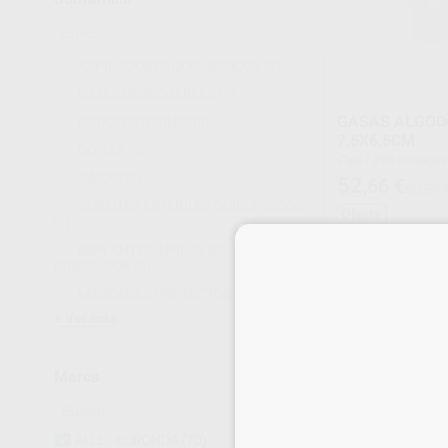
ASPIRADORES QUIRÚRGICOS
(2)
BATAS DESECHABLES
(3)
GASAS ALGOD
BATAS ESTÉRILES
(3)
7,5X6,5CM
COFIAS
(3)
Caja 1.250 unidad
GASAS
(2)
52
,66
€
60,25 
GUANTES ESTÉRILES QUIRÚRGICOS
Oferta
(1)
IMPLANTES: LÍNEAS DE
-
+
IRRIGACIÓN
(9)
MÁSCARAS PROTECTORAS
(1)
Ver más
Marca
ALLE - EURONDA
(70)