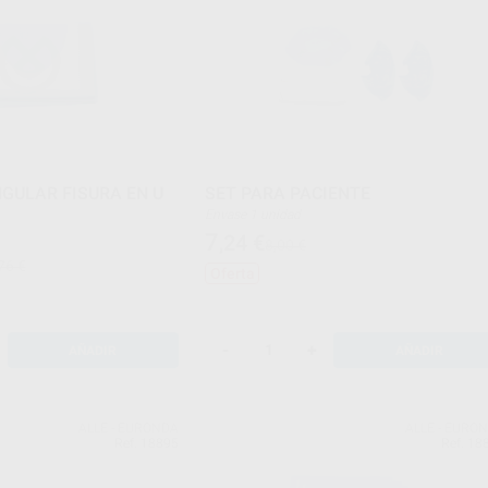
GULAR FISURA EN U
SET PARA PACIENTE
Envase 1 unidad
7
,24
€
8,00 €
76 €
Oferta
-
+
AÑADIR
AÑADIR
ALLE - EURONDA
ALLE - EURO
Ref. 18895
Ref. 18