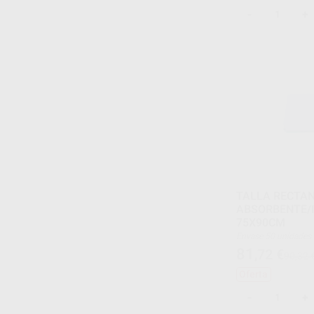
-
+
TALLA RECTA
ABSORBENTE/
75X90CM
Envase 50 unidades
81
,72
€
90,32 
Oferta
-
+