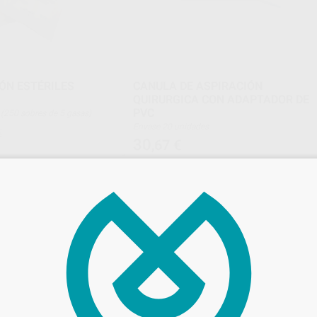
ÓN ESTÉRILES
CANULA DE ASPIRACIÓN
QUIRURGICA CON ADAPTADOR DE
PVC
es (250 sobres de 5 gasas)
Envase 20 unidades
€
30
,67
€
-
+
AÑADIR
AÑADIR
ALLE - EURONDA
ALLE - EURO
Ref. Grupo
Ref. 18