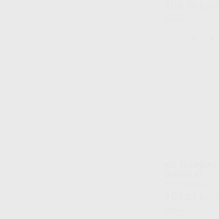
105
,10
€
116,
Oferta
-
+
KIT 10 LÍNEAS
SURGIC XT
Kit 10 unidades
101
,21
€
111,
Oferta