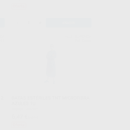
Oferta
-
+
AÑADIR
NDA
ALLE - EURONDA
914
Ref. Grupo
 2
BATAS ESTÉRILES TNT MICROFIBRA
AZULES 1U
Envase 1 unidad
6
,47
€
8,01 €
Oferta