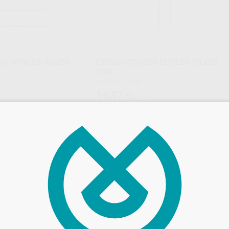
DONTALES SILVER
EXPLORADORES DOBLES SILVER
LINE
Envase 1 unidad
16
,97
€
€
18,75 €
Oferta
ONAR REFERENCIA
SELECCIONAR REFERENCIA
SILVER LINE
SILVER L
Ref. Grupo
Ref. 0