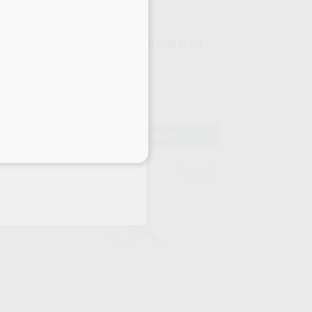
SONDA EXPLORADOR SILVER N.23
SENCILLA
Envase 1 unidad
14
,45
€
15,97 €
Oferta
-
+
AÑADIR
eciales
INE
SILVER LINE
529
Ref. 0541