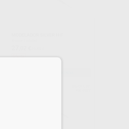
MODELADOR SILVER H-F
Envase 1 unidad
27
,02
€
29,86 €
Oferta
×
SELECCIONAR REFERENCIA
INE
SILVER LINE
528
Ref. 0527