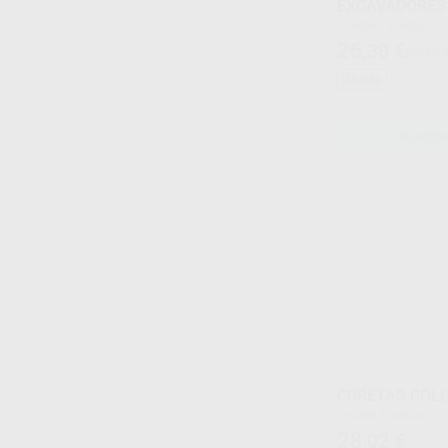
EXCAVADORES 
Envase 1 unidad
26
,38
€
29,16 
Oferta
SELECCI
CURETAS COLU
Envase 1 unidad
28
,02
€