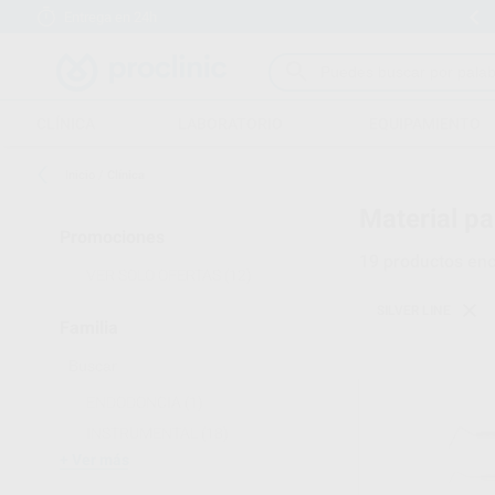
Entrega en 24h
15 días para cambiar de opinión
CLÍNICA
LABORATORIO
EQUIPAMIENTO
Inicio
/
Clínica
Material pa
Promociones
19
productos enc
VER SOLO OFERTAS
(12)
SILVER LINE
Familia
ENDODONCIA
(1)
INSTRUMENTAL
(18)
Ver más