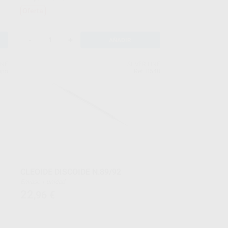
Oferta
-
+
AÑADIR
INE
SILVER LINE
upo
Ref. 0548
CLEOIDE DISCOIDE N.89/92
Envase 1 unidad
22
,96
€