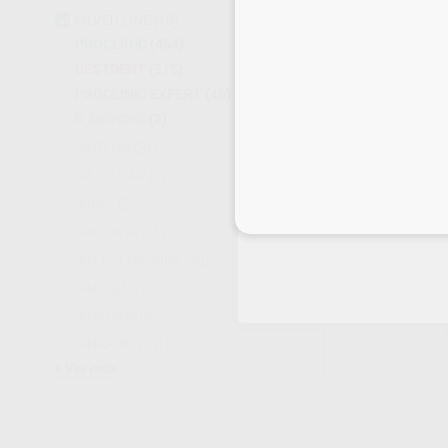
SILVER LINE
(19)
PROCLINIC
(454)
CURETA GRACE
BESTDENT
(315)
Envase 1 unidad
PROCLINIC EXPERT
(46)
28
,02
€
D_DEVICES
(2)
ACTEON
(31)
AESCULAP
(2)
SELECCI
AIREL
(2)
Inicia 
AKZENTA
(11)
ALLE - EURONDA
(70)
AMCOR
(7)
AMEDICS
(3)
ANAXDENT
(1)
Ver más