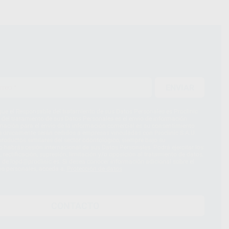
ENVIAR
ue el Responsable del tratamiento de sus Datos Personales es Proclinic
d del tratamiento de sus Datos Personales es el envío de información
imación para el envío de la información comercial es su consentimiento
s únicamente serán cedidos a empresas vinculadas con Proclinic S.A.U.
roductos similares del sector odontológico, siempre bajo su
 habrás cesión internacional de sus Datos Personales. Podrá ejercitar los
 rectificación, supresión, limitación y/o oposición al tratamiento de datos,
és de lopd@proclinic.es. Si desea conocer información adicional sobre el
os personales, acceda a:
Protección de datos
CONTACTO