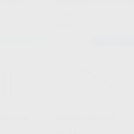
SILVER H-F
MANGO CONE SOCKET SILVER LIN
Envase 1 unidad
13
,69
€
€
15,13 €
Oferta
-
+
ONAR REFERENCIA
AÑADIR
SILVER LINE
SILVER L
Ref. Grupo
Ref. 0
MBIA SILVER
BRUÑIDOR SILVER N.27/29
Envase 1 unidad
20
,74
€
22,92 €