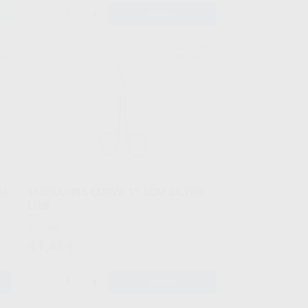
-
+
AÑADIR
INE
SILVER LINE
530
Ref. 20001
24
TIJERA IRIS CURVA 11,5CM SILVER
LINE
Envase
1 unidad
41
,49
€
-
+
AÑADIR