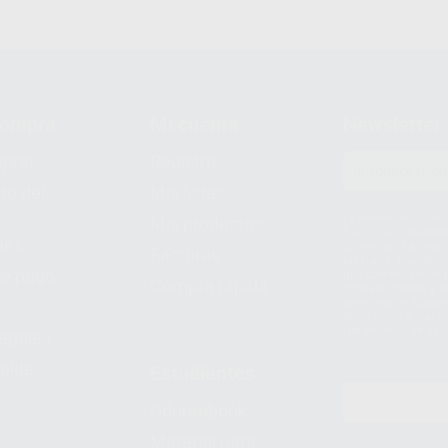
compra
Mi cuenta
Newsletter
prar
Registro
to del
Mis listas
Le informamos de q
Mis productos
S.A.U.. La Finalida
nes
comercial. La legit
Facturas
prestado. Sus dato
e pago
que comercialicen p
Compra rápida
consentimiento y no
derechos de acceso,
entre otros, a trav
tratamiento de dat
legales
pida
Estudiantes
Odontobook
Material para