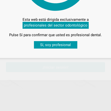
Y SILVER H-F
EXPLORADOR ENDO SILVER DG16
Esta web está dirigida exclusivamente a
Envase 1 unidad
profesionales del sector odontológico
19
,47
€
21,53 €
Oferta
Pulse Sí para confirmar que usted es profesional dental.
Desbloquea todas tus ventajas
Sí, soy profesional
-
+
ONAR REFERENCIA
AÑADIR
sesión
para disfrutar de todos tus
descuentos y condiciones esp
SILVER LINE
SILVER L
Ref. Grupo
Ref. 0
¡Iniciar sesión!