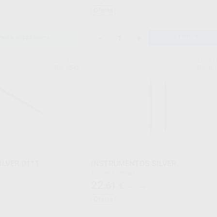
Oferta
-
+
ONAR REFERENCIA
AÑADIR
SILVER LINE
SILVER L
Ref. 0542
Ref. Gr
ILVER D11T
INSTRUMENTOS SILVER
Envase 1 unidad
22
,61
€
€
24,99 €
Oferta