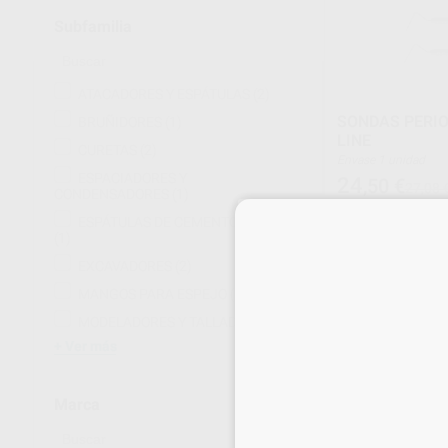
Subfamilia
ATACADORES Y ESPÁTULAS
(2)
SONDAS PERIO
BRUÑIDORES
(1)
LINE
CURETAS
(2)
Envase 1 unidad
ESPACIADORES Y
24
,50
€
27,08 
CONDENSADORES
(1)
Oferta
ESPÁTULAS DE CEMENTO DOBLES
(1)
SELECCI
EXCAVADORES
(2)
MANGOS PARA ESPEJO
(1)
MODELADORES Y TALLADORES
(3)
Ver más
Marca