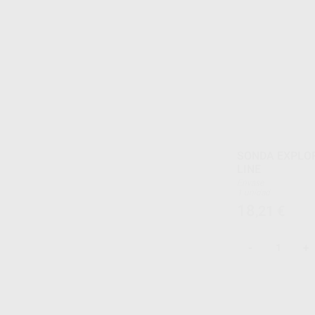
SONDA EXPLOR
LINE
Envase
1 unidad
18
,21
€
-
+
1