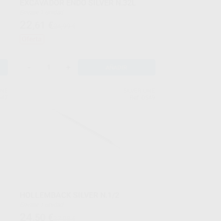
E
EXCAVADOR ENDO SILVER N.32L
Envase 1 unidad
22
,61
€
24,99 €
Oferta
-
+
AÑADIR
INE
SILVER LINE
547
Ref. 0549
HOLLEMBACK SILVER N.1/2
Envase 1 unidad
24
,50
€
27,08 €