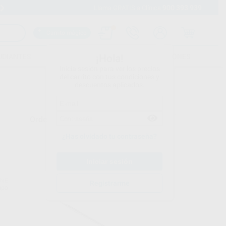
900 393 939
Envíos gratuitos desde 110€
Llama GRATIS a Clínica
Carrito mágico
UDIANTES
FOLLETOS
FORMACIONES
¡Hola!
Inicia sesión para ver los precios
del carrito con tus condiciones y
descuentos aplicados.
Ordenar por
¿Has olvidado tu contraseña?
INE
SILVER LINE
Registrarme
upo
Ref. Grupo