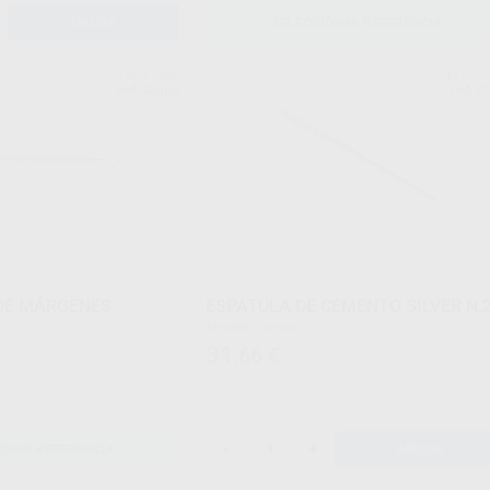
AÑADIR
SELECCIONAR REFERENCIA
SILVER LINE
SILVER L
Ref. Grupo
Ref. 0
DE MÁRGENES
ESPATULA DE CEMENTO SILVER N.
Envase 1 unidad
31
,66
€
-
+
ONAR REFERENCIA
AÑADIR