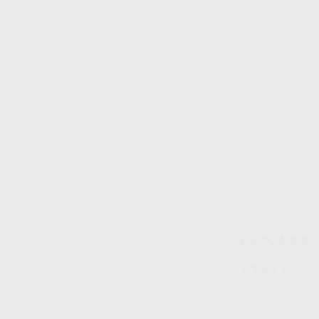
SELECCI
ESPACIADOR S
Envase 1 unidad
17
,58
€
19,44 
Oferta