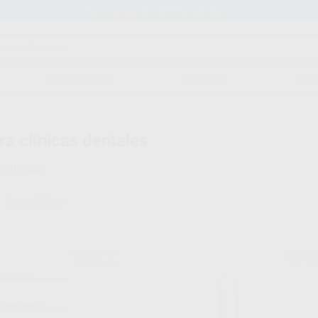
Stock de más de 15.000 productos
ORTODONCIA
CAD/CAM
EST
ra clínicas dentales
ontrados
Borrar filtros
SILVER LINE
SILVER L
Ref. Grupo
Ref. Gr